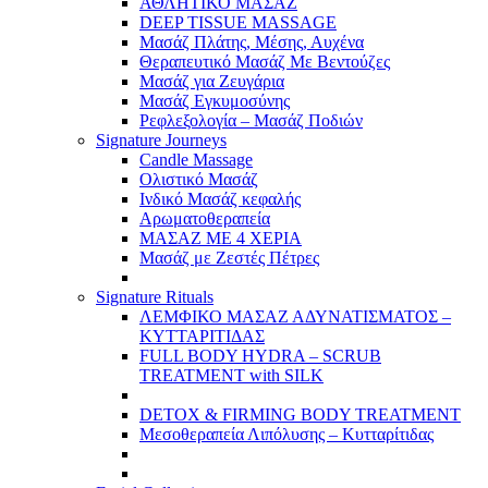
ΑΘΛΗΤΙΚΟ ΜΑΣΑΖ
DEEP TISSUE MASSAGE
Μασάζ Πλάτης, Μέσης, Αυχένα
Θεραπευτικό Μασάζ Με Βεντούζες
Μασάζ για Ζευγάρια
Μασάζ Εγκυμοσύνης
Ρεφλεξολογία – Μασάζ Ποδιών
Signature Journeys
Candle Massage
Ολιστικό Μασάζ
Ινδικό Μασάζ κεφαλής
Αρωματοθεραπεία
ΜΑΣΑΖ ΜΕ 4 ΧΕΡΙΑ
Μασάζ με Ζεστές Πέτρες
Signature Rituals
ΛΕΜΦΙΚΟ ΜΑΣΑΖ ΑΔΥΝΑΤΙΣΜΑΤΟΣ –
ΚΥΤΤΑΡΙΤΙΔΑΣ
FULL BODY HYDRA – SCRUB
TREATMENT with SILK
DETOX & FIRMING BODY TREATMENT
Μεσοθεραπεία Λιπόλυσης – Κυτταρίτιδας