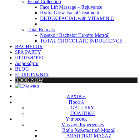
Facial Collection
Face Lift Massage – Rejuvance
Hydra Glow Facial Treatment
DETOX FACIAL with VITAMIN C
Total Retreats
Νυφικό / Bachelor Πακέτο Μασάζ
TOTAL CHOCOLATE INDULGENCE
BACHELOR
SPA PARTY
ΠΡΟΣΦΟΡΕΣ
Δωροκάρτα
BLOG
ΕΠΙΚΟΙΝΩΝΙΑ
BOOK NOW
ΑΡΧΙΚΗ
Προφιλ
GALLERY
ΠΟΛΙΤΙΚΗ
Υπηρεσιες
Massage Experiences
Βαθύ Χαλαρωτικό Μασάζ
ΑΘΛΗΤΙΚΟ ΜΑΣΑΖ