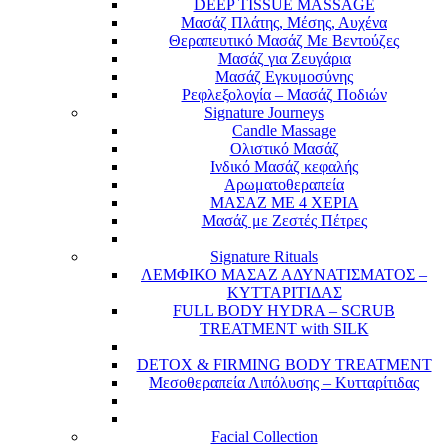
DEEP TISSUE MASSAGE
Μασάζ Πλάτης, Μέσης, Αυχένα
Θεραπευτικό Μασάζ Με Βεντούζες
Μασάζ για Ζευγάρια
Μασάζ Εγκυμοσύνης
Ρεφλεξολογία – Μασάζ Ποδιών
Signature Journeys
Candle Massage
Ολιστικό Μασάζ
Ινδικό Μασάζ κεφαλής
Αρωματοθεραπεία
ΜΑΣΑΖ ΜΕ 4 ΧΕΡΙΑ
Μασάζ με Ζεστές Πέτρες
Signature Rituals
ΛΕΜΦΙΚΟ ΜΑΣΑΖ ΑΔΥΝΑΤΙΣΜΑΤΟΣ –
ΚΥΤΤΑΡΙΤΙΔΑΣ
FULL BODY HYDRA – SCRUB
TREATMENT with SILK
DETOX & FIRMING BODY TREATMENT
Μεσοθεραπεία Λιπόλυσης – Κυτταρίτιδας
Facial Collection