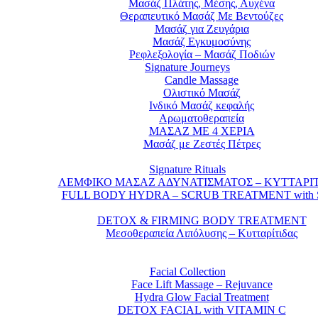
Μασάζ Πλάτης, Μέσης, Αυχένα
Θεραπευτικό Μασάζ Με Βεντούζες
Μασάζ για Ζευγάρια
Μασάζ Εγκυμοσύνης
Ρεφλεξολογία – Μασάζ Ποδιών
Signature Journeys
Candle Massage
Ολιστικό Μασάζ
Ινδικό Μασάζ κεφαλής
Αρωματοθεραπεία
ΜΑΣΑΖ ΜΕ 4 ΧΕΡΙΑ
Μασάζ με Ζεστές Πέτρες
Signature Rituals
ΛΕΜΦΙΚΟ ΜΑΣΑΖ ΑΔΥΝΑΤΙΣΜΑΤΟΣ – ΚΥΤΤΑΡΙΤ
FULL BODY HYDRA – SCRUB TREATMENT with 
DETOX & FIRMING BODY TREATMENT
Μεσοθεραπεία Λιπόλυσης – Κυτταρίτιδας
Facial Collection
Face Lift Massage – Rejuvance
Hydra Glow Facial Treatment
DETOX FACIAL with VITAMIN C