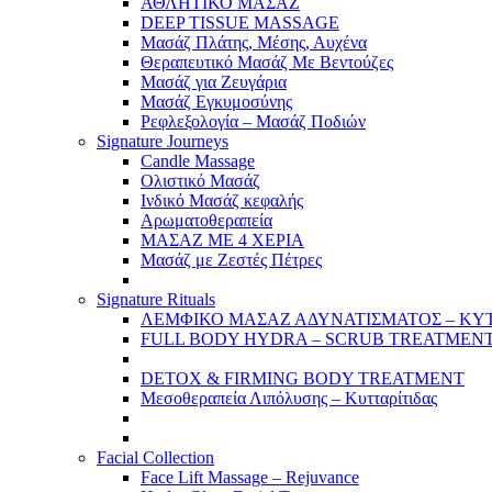
ΑΘΛΗΤΙΚΟ ΜΑΣΑΖ
DEEP TISSUE MASSAGE
Μασάζ Πλάτης, Μέσης, Αυχένα
Θεραπευτικό Μασάζ Με Βεντούζες
Μασάζ για Ζευγάρια
Μασάζ Εγκυμοσύνης
Ρεφλεξολογία – Μασάζ Ποδιών
Signature Journeys
Candle Massage
Ολιστικό Μασάζ
Ινδικό Μασάζ κεφαλής
Αρωματοθεραπεία
ΜΑΣΑΖ ΜΕ 4 ΧΕΡΙΑ
Μασάζ με Ζεστές Πέτρες
Signature Rituals
ΛΕΜΦΙΚΟ ΜΑΣΑΖ ΑΔΥΝΑΤΙΣΜΑΤΟΣ – ΚΥΤ
FULL BODY HYDRA – SCRUB TREATMENT 
DETOX & FIRMING BODY TREATMENT
Μεσοθεραπεία Λιπόλυσης – Κυτταρίτιδας
Facial Collection
Face Lift Massage – Rejuvance