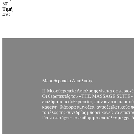
50′
Τιμή
45€
Μεσοθεραπεία Λιπόλυσης
Η Μεσοθεραπεία Λιπόλυσης γίνεται σε περιοχές
Οι θεραπευτές του «THE MASSAGE SUITE» με μι
διαλύματα μεσοθεραπείας φτάνουν στο απαιτού
καφεϊνη, διάφορα αμινοξέα, αντιοξειδωτικούς π
το τέλος της συνεδρίας μπορεί κανείς να επιστ
Για να πετύχετε το επιθυμητό αποτέλεσμα χρειά